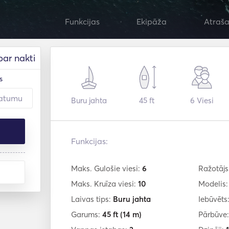
Funkcijas
Ekipāža
Atraša
par nakti
s
Buru jahta
45 ft
6
Viesi
Funkcijas:
Maks. Gulošie viesi:
6
Ražotājs
Maks. Kruīza viesi:
10
Modelis
Laivas tips:
Buru jahta
Iebūvēts
Garums:
45 ft
(14 m)
Pārbūve