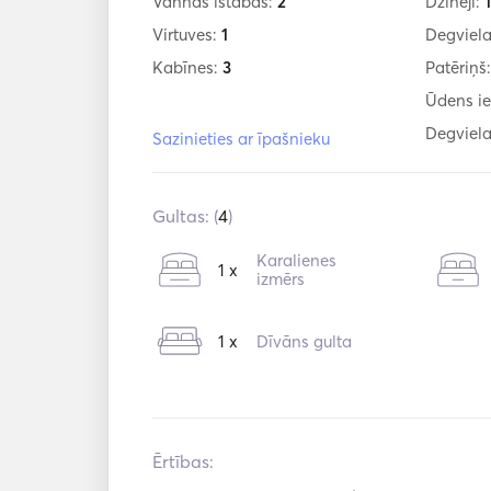
Vannas istabas:
2
Dzinēji:
Virtuves:
1
Degviela
Kabīnes:
3
Patēriņš
Ūdens ie
Degviela
Sazinieties ar īpašnieku
Gultas: (
4
)
Karalienes
1 x
izmērs
1 x
Dīvāns gulta
Ērtības: