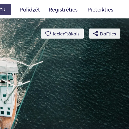
stu
Palīdzēt
Reģistrēties
Pieteikties
Iecienītākais
Dalīties