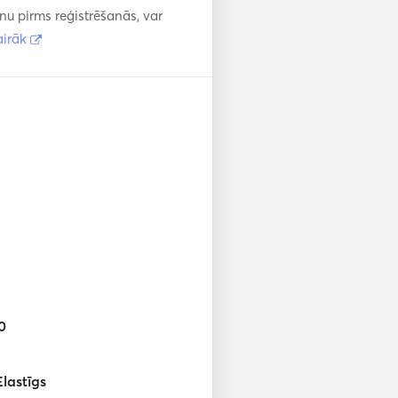
enu pirms reģistrēšanās, var
airāk
0
Elastīgs