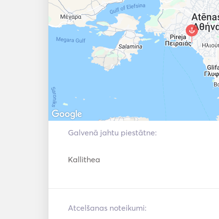
Galvenā jahtu piestātne:
Kallithea
Atcelšanas noteikumi: