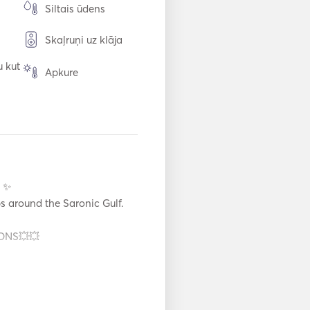
Siltais ūdens
Skaļruņi uz klāja
u kut
Apkure
a
Elektriskā tualete
Ledusskapis
i /
Kafijas automāts
 ✨

Saules paneļi
s around the Saronic Gulf. 

urul
Snorkelēšanas aprī
NS💥💥 

kojums
AIS / NAVTEX
mējs
Elektriskais enkurs