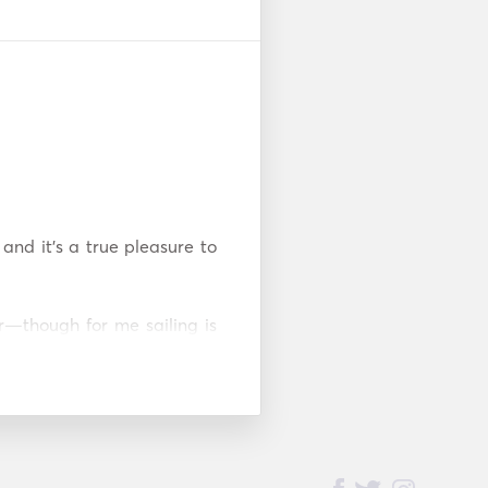
and it’s a true pleasure to 
r—though for me sailing is 
on. I’ve spent my life close 
ls like home. 

table moments on Beneteau 
ries and experiences that 
s. 
