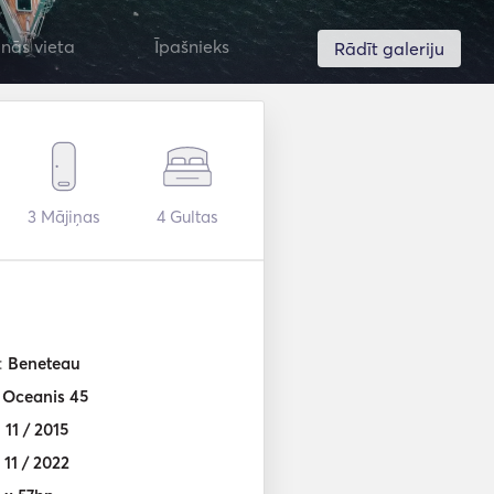
nās vieta
Īpašnieks
Rādīt galeriju
3
Mājiņas
4
Gultas
:
Beneteau
:
Oceanis 45
:
11 / 2015
:
11 / 2022