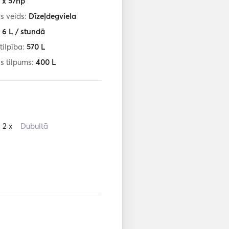
1 x 57hp
s veids:
Dīzeļdegviela
:
6
L / stundā
tilpība:
570
L
s tilpums:
400
L
2 x
Dubultā