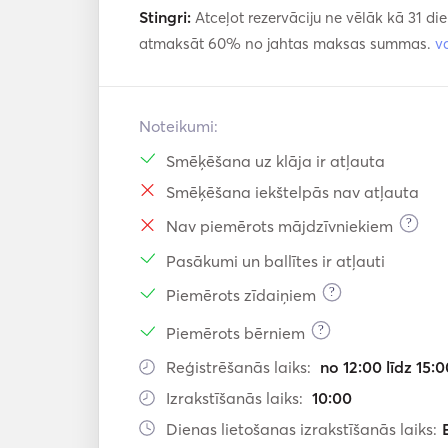
Stingri:
Atceļot rezervāciju ne vēlāk kā 31 di
atmaksāt 60% no jahtas maksas summas.
v
Noteikumi:
Smēķēšana uz klāja ir atļauta
Smēķēšana iekštelpās nav atļauta
?
Nav piemērots mājdzīvniekiem
Pasākumi un ballītes ir atļauti
?
Piemērots zīdaiņiem
?
Piemērots bērniem
Reģistrēšanās laiks:
no 12:00 līdz 15:0
Izrakstīšanās laiks:
10:00
Dienas lietošanas izrakstīšanās laiks: