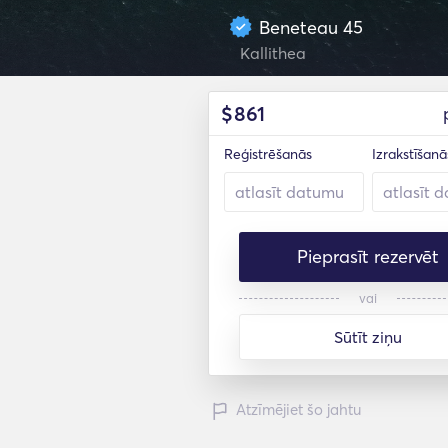
Beneteau 45
Kallithea
$
861
Reģistrēšanās
Izrakstīšanā
Pieprasīt rezervēt
vai
Sūtīt ziņu
Atzīmējiet šo jahtu