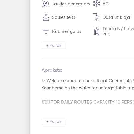
Jaudas ģenerators
AC
Saules telts
Duša uz klāja
Tenderis / Laiv
Kabīnes galds
eris
Binoklis
Lukturu gaism
+ vairāk
Drošības sistēma
Saldētava
Apraksts:   
Galda piederum
Cepeškrāsns
Glāzes / Trauki
✨ Welcome aboard our sailboat Oceanis 45 !
Karstās plātnes
WiFi
Your home on the water for unforgettable trip
Piepūšamās ca
Jaudas invertors
💥💥FOR DAILY ROUTES CAPACITY 10 PERSO
es / Donuts
Padel valde
Buru laiva
This beauty features: 

+ vairāk
⛵ 3 cozy cabins. 

Autopilots
Priekšgala stū
🛁 2 bathrooms. 
