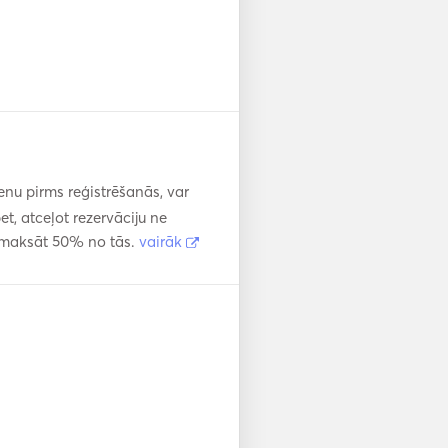
enu pirms reģistrēšanās, var
, atceļot rezervāciju ne
atmaksāt 50% no tās.
vairāk