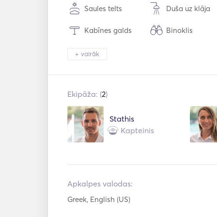
Saules telts
Duša uz klāja
Kabīnes galds
Binoklis
Elektriskā tualete
Drošības sistē
+ vairāk
Ledusskapis
Cepeškrāsns
Ekipāža: (
2
)
Kafijas automāts
Karstās plātne
Papildu savienojum
Stathis
USB savienoju
s
Kapteinis
Snorkelēšanas 
Jaudas invertors
kojums
Autopilots
Priekšgala stū
Apkalpes valodas:
Spārni
Ceļveži un kart
Greek, English (US)
Navigācijas si
Glābšanas vestes