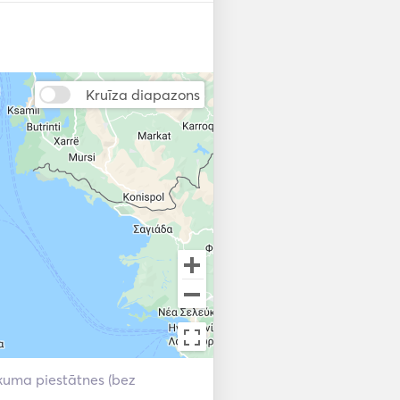
Zvejas meklētājs / s
onārs
Kruīza diapazons
kuma piestātnes (bez