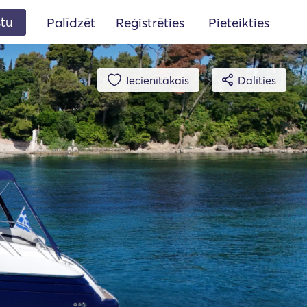
stu
Palīdzēt
Reģistrēties
Pieteikties
Iecienītākais
Dalīties