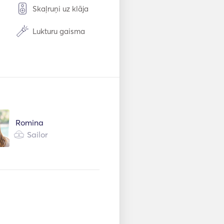
Skaļruņi uz klāja
Lukturu gaisma
ma
Saldētava
Galda piederumi /
Glāzes / Trauki
s
WiFi
Mp3 atskaņotājs /
Romina
ms
Radio / CD
Sailor
aprī
Automātiskā uguns
dzēsības sistēma
mējs
Elektriskais enkurs
Rokas ugunsdzēša
es
mie aparāti
stēm
Radars