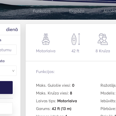
Funkcijas
Ekipāža
Atraša
dienā
s
Motorlaiva
42 ft
8
Kruīza
sta
Funkcijas:
Maks. Gulošie viesi:
0
Ražotājs
Maks. Kruīza viesi:
8
Modelis
Laivas tips:
Motorlaiva
Iebūvēts
Garums:
42 ft
(13 m)
Pārbūve