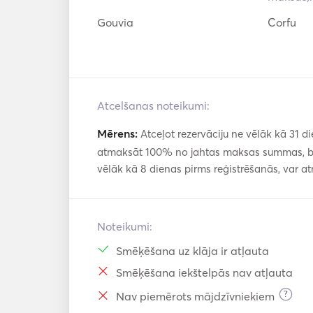
Gouvia
Corfu
Atcelšanas noteikumi:
Mērens:
Atceļot rezervāciju ne vēlāk kā 31 di
atmaksāt 100% no jahtas maksas summas, bet
vēlāk kā 8 dienas pirms reģistrēšanās, var 
Noteikumi:
Smēķēšana uz klāja ir atļauta
Smēķēšana iekštelpās nav atļauta
?
Nav piemērots mājdzīvniekiem