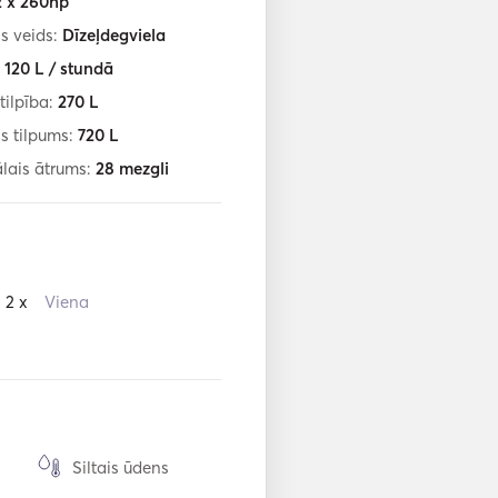
2 x 260hp
s veids:
Dīzeļdegviela
:
120
L / stundā
tilpība:
270
L
s tilpums:
720
L
lais ātrums:
28
mezgli
2 x
Viena
Siltais ūdens