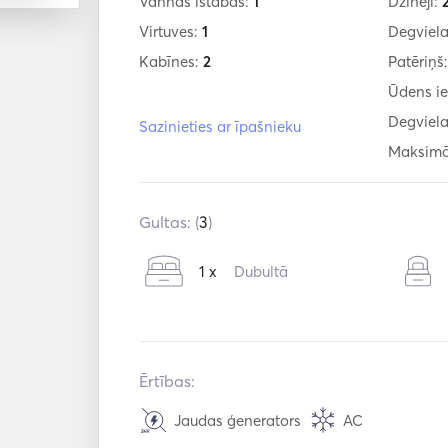
Vannas istabas:
1
Dzinēji:
Virtuves:
1
Degviela
Kabīnes:
2
Patēriņš
Ūdens ie
Degviela
Sazinieties ar īpašnieku
Maksimā
Gultas: (
3
)
1 x
Dubultā
Ērtības:
Jaudas ģenerators
AC