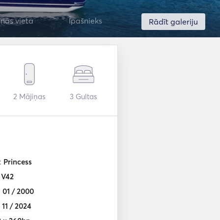
nās vieta
Īpašnieks
Rādīt galeriju
2
Mājiņas
3
Gultas
:
Princess
:
V42
:
01 / 2000
:
11 / 2024