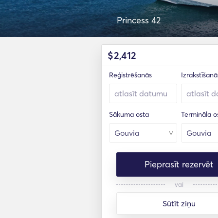
Princess 42
$
2,412
Reģistrēšanās
Izrakstīšanā
Sākuma osta
Termināla o
Pieprasīt rezervēt
vai
Sūtīt ziņu