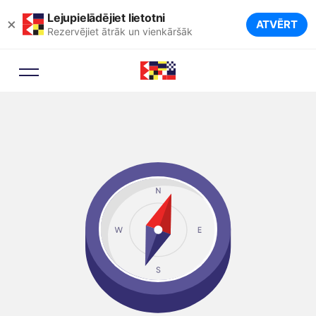
Lejupielādējiet lietotni
×
ATVĒRT
Rezervējiet ātrāk un vienkāršāk