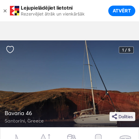
Lejupielādējiet lietotni
×
ATVĒRT
Rezervējiet ātrāk un vienkāršāk
1 / 5
Bavaria 46
Dalīties
Santorini, Greece