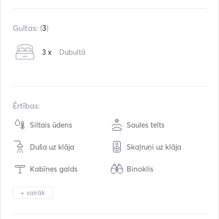
Iebūvēts:
01 / 2005
Dzinēji:
1 x 55hp
Gultas: (
3
)
Degvielas veids:
Dīzeļdegviela
3 x
Dubultā
Ūdens ietilpība:
500
L
Degvielas tilpums:
200
L
Maksimālais ātrums:
7
mezgli
Ērtības:
Siltais ūdens
Saules telts
Duša uz klāja
Skaļruņi uz klāja
Kabīnes galds
Binoklis
Lukturu gaisma
Elektriskā tualete
+ vairāk
Drošības sistēma
Ledusskapis