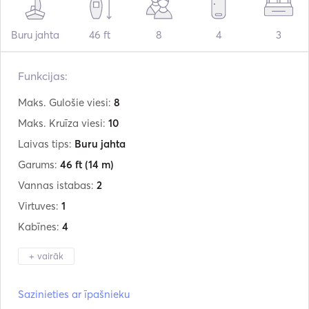
Buru jahta
46 ft
8
4
3
Funkcijas:
Maks. Gulošie viesi:
8
Maks. Kruīza viesi:
10
Laivas tips:
Buru jahta
Garums:
46 ft
(14 m)
Vannas istabas:
2
Virtuves:
1
Kabīnes:
4
+ vairāk
Ražotājs:
Bavaria
Sazinieties ar īpašnieku
Modelis:
46 "CRUISER "