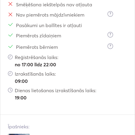
Smēķēšana iekštelpās nav atļauta
Not included in the price: Fuel, mooring, and cleaning. 

Skipper's fee is paid directly at the base. 
?
Nav piemērots mājdzīvniekiem
Pasākumi un ballītes ir atļauti
?
Piemērots zīdaiņiem
?
Piemērots bērniem
Reģistrēšanās laiks:
no 17:00 līdz 22:00
Izrakstīšanās laiks:
09:00
Dienas lietošanas izrakstīšanās laiks:
19:00
Īpašnieks: