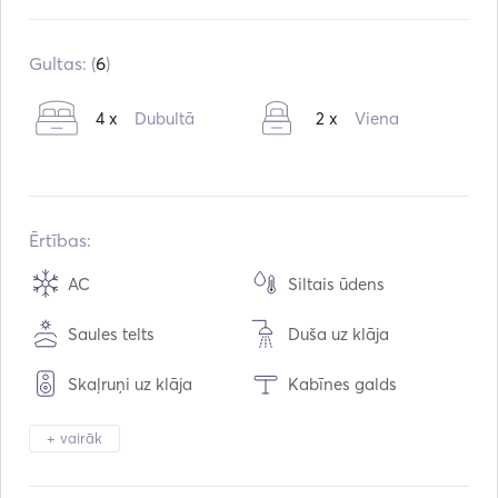
Iebūvēts:
01 / 2000
Pārbūve:
03 / 2023
Gultas: (
6
)
Dzinēji:
1 x 75hp
4 x
Dubultā
2 x
Viena
Degvielas veids:
Dīzeļdegviela
Patēriņš:
7
L / stundā
Ūdens ietilpība:
900
L
Degvielas tilpums:
480
L
Ērtības:
AC
Siltais ūdens
Saules telts
Duša uz klāja
Skaļruņi uz klāja
Kabīnes galds
Tenderis / Laivu kuteris
Apkure
+ vairāk
Binoklis
Lukturu gaisma