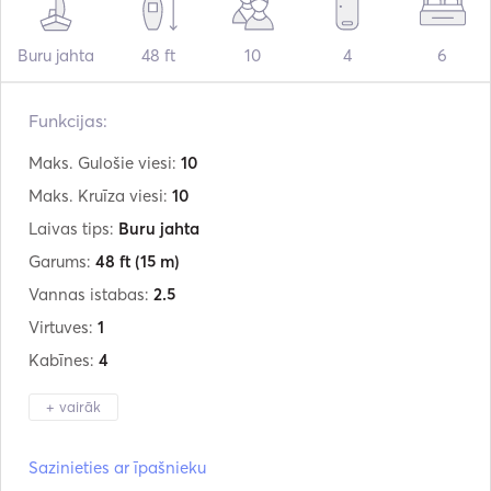
Buru jahta
48 ft
10
4
6
Funkcijas:
Maks. Gulošie viesi:
10
Maks. Kruīza viesi:
10
Laivas tips:
Buru jahta
Garums:
48 ft
(15 m)
Vannas istabas:
2.5
Virtuves:
1
Kabīnes:
4
+ vairāk
Ražotājs:
Bavaria
Sazinieties ar īpašnieku
Modelis:
47.6