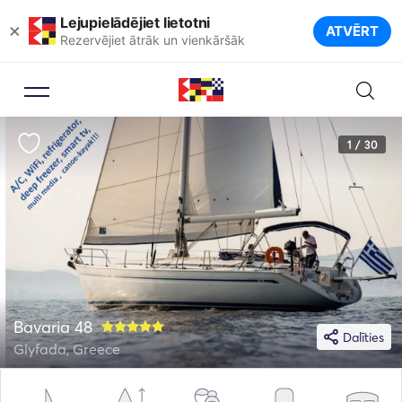
Lejupielādējiet lietotni
×
ATVĒRT
Rezervējiet ātrāk un vienkāršāk
1 / 30
Bavaria 48
Dalīties
Glyfada, Greece