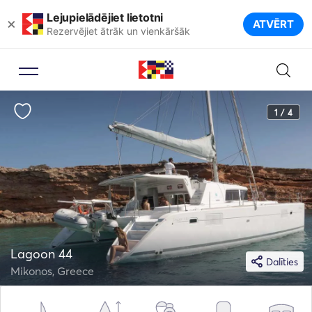
Lejupielādējiet lietotni
×
ATVĒRT
Rezervējiet ātrāk un vienkāršāk
1 / 4
Lagoon 44
Dalīties
Mikonos, Greece