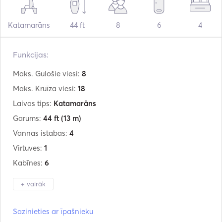
Katamarāns
44 ft
8
6
4
Funkcijas:
Maks. Gulošie viesi:
8
Maks. Kruīza viesi:
18
Laivas tips:
Katamarāns
Garums:
44 ft
(13 m)
Vannas istabas:
4
Virtuves:
1
Kabīnes:
6
+ vairāk
Ražotājs:
Lagoon
Sazinieties ar īpašnieku
Modelis:
44 Fly