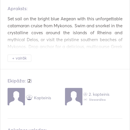
Apraksts:   
Drošības sistēma
Ledusskapis
Set sail on the bright blue Aegean with this unforgettable 
Galda piederumi / Glāz
Cepeškrāsns
es / Trauki
catamaran cruise from Mykonos. Swim and snorkel in the 
crystalline coves around the islands of Rheina and 
Papildu savienojums
USB savienojums
mythical Delos, or visit the pristine southern beaches of 
Mykonos. Drop anchor for a delicious, multicourse Greek 
Mp3 atskaņotājs / Radi
Snorkelēšanas aprīkoju
o / CD
ms
meal cooked up right on board, accompanied by 
+ vairāk
unlimited beer and wine from an open bar. 

Catamaran cruise from Mykonos 

Ekipāža: (
2
)
- Sail among the turquoise waters of the Aegean to the 
islands of Delos and Rhenia 

2. kapteinis
Kapteinis
Steward/ess
- Swim and snorkel at secluded island coves 

- Tuck into a delicious multicourse Greek lunch on-board
