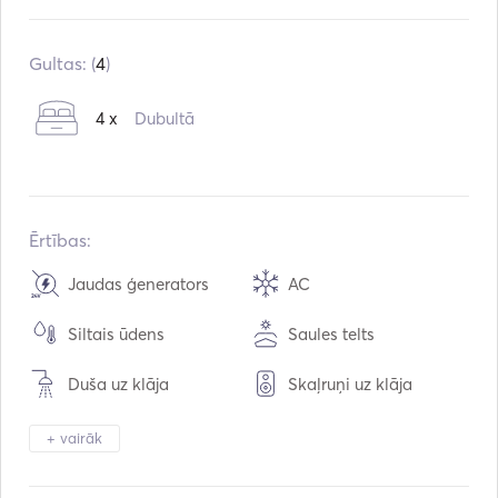
Iebūvēts:
01 / 2010
Pārbūve:
01 / 2019
Gultas: (
4
)
Dzinēji:
2 x 30hp
4 x
Dubultā
Degvielas veids:
Dīzeļdegviela
Patēriņš:
50
L / stundā
Ūdens ietilpība:
600
L
Degvielas tilpums:
500
L
Ērtības:
Maksimālais ātrums:
7
mezgli
Jaudas ģenerators
AC
Siltais ūdens
Saules telts
Duša uz klāja
Skaļruņi uz klāja
Kabīnes galds
Tenderis / Laivu kuteris
+ vairāk
Lukturu gaisma
Elektriskā tualete