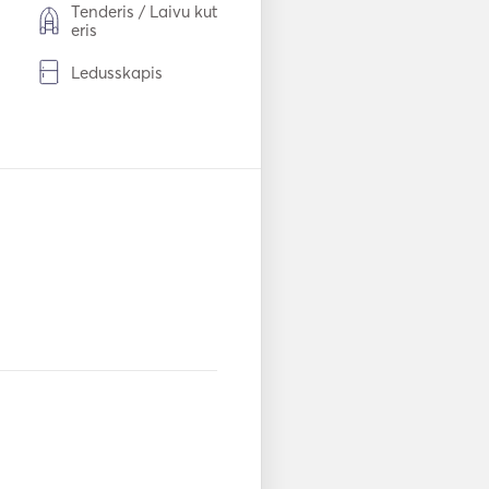
Tenderis / Laivu kut
eris
a
Ledusskapis
i /
Mp3 atskaņotājs /
Radio / CD
aprī
Autopilots
Ceļveži un kartes
Navigācijas sistēm
tes
a