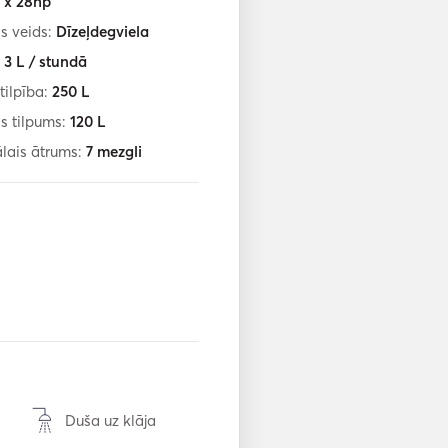
1 x 28hp
s veids:
Dīzeļdegviela
:
3
L / stundā
tilpība:
250
L
s tilpums:
120
L
lais ātrums:
7
mezgli
Duša uz klāja