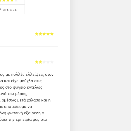
Pieredze
ος με πολλές ελλείψεις στον
α και είχε μούχλα στις
δες στο ψυγείο εντελώς
ινό του μέρος,
ι αμέσως μετά χάλασε και η
με αποτέλεσμα να
όνη φωτεινή εξαίρεση ο
ώσει την εμπειρία μας στο