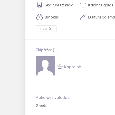
Skaļruņi uz klāja
Kabīnes galds
Binoklis
Lukturu gaism
Galda piederum
+ vairāk
Cepeškrāsns
Glāzes / Trauki
Snorkelēšanas 
Saules paneļi
kojums
Ekipāža: (
1
)
Elektriskais enkurs
Spārni
Rokas ugunsdzēša
Glābšanas ves
Kapteinis
mie aparāti
Apkalpes valodas:
Greek