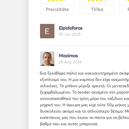
Precizitāte
Tīrība
Elpidoforos
25 Jun 2025
Maximos
28 Aug 2024
Ένα ξεκάθαρα παλιό και κακοσυντηρημένο σκάφ
εξοπλισμό του. Η μια καμπίνα δεν είχα ανεμιστήρ
σιλικόνες. Το μπάνιο μύριζε αρκετά. Οι μεντεσε
ξεχαρβαλωμένοι. Το tender σκισμένο στο μπροστ
αντικαταστάθηκε την τρίτη μέρα του ταξιδιού κα
μηχανή του. Η άγκυρα μας είχε ούτε 50μ μήκος 
δυσκολεύει ακόμα και το απλούστερο δέσιμο. Μ
καπετάνιος μας που έκανε τα πάντα για να βελτι
βαθμό που και αυτός μπορούσε.