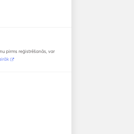
enu pirms reģistrēšanās, var
airāk