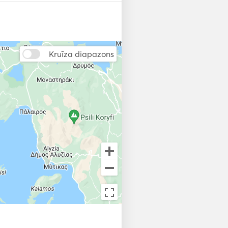
Kruīza diapazons