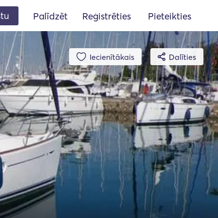
stu
Palīdzēt
Reģistrēties
Pieteikties
Iecienītākais
Dalīties