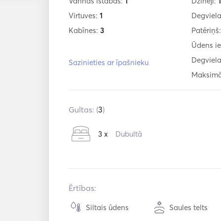
Vannas istabas:
1
Dzinēji:
Virtuves:
1
Degviela
Kabīnes:
3
Patēriņš
Ūdens ie
Degviela
Sazinieties ar īpašnieku
Maksimā
Gultas: (
3
)
3 x
Dubultā
Ērtības:
Siltais ūdens
Saules telts