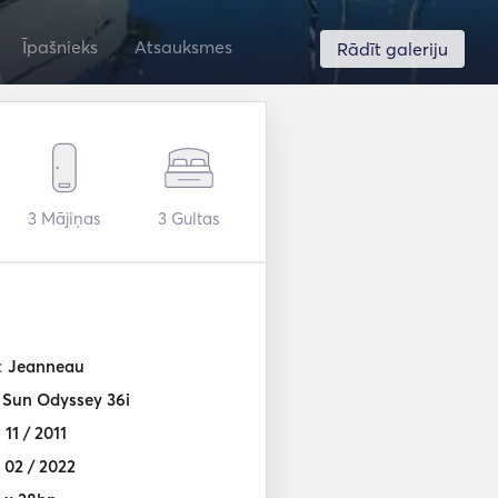
Īpašnieks
Atsauksmes
Rādīt galeriju
3
Mājiņas
3
Gultas
:
Jeanneau
:
Sun Odyssey 36i
:
11 / 2011
:
02 / 2022