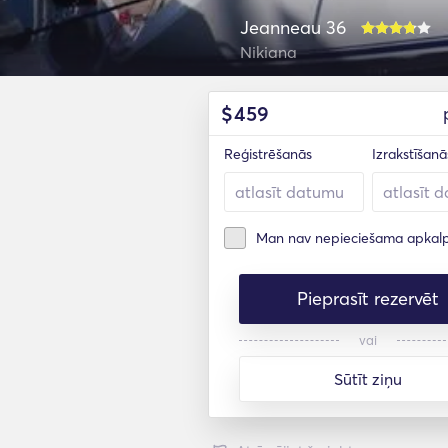
Jeanneau 36
Nikiana
$
459
Reģistrēšanās
Izrakstīšanā
Man nav nepieciešama apkal
Pieprasīt rezervēt
vai
Sūtīt ziņu