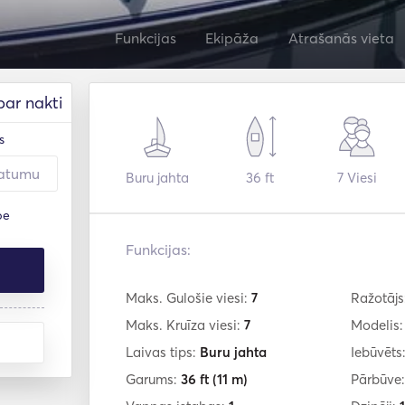
Funkcijas
Ekipāža
Atrašanās vieta
par nakti
s
Buru jahta
36 ft
7
Viesi
pe
Funkcijas:
Maks. Gulošie viesi:
7
Ražotājs
Maks. Kruīza viesi:
7
Modelis
Laivas tips:
Buru jahta
Iebūvēts
Garums:
36 ft
(11 m)
Pārbūve